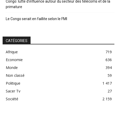
Congo: lutte d’influence autour du secteur des télécoms et de la
primature
Le Congo serait en faillite selon le FMI
CATÉGORIES
Afrique
719
Economie
636
Monde
394
Non classé
59
Politique
1 417
Sacer Tv
27
Société
2 159