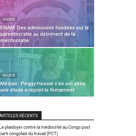
SOCIÉTÉ
ENAM: Des admissions fondées sur la
parentocratie au détriment de la
méritocratie
SOCIÉTÉ
Médias : Peggy Hossié s’en est allée,
une étoile a rejoint le firmament
ARTICLES RÉCENTS
Le plaidoyer contre la médiocrité au Congo post
parti congolais du travail (PCT)