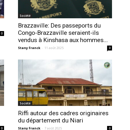
Société
Brazzaville: Des passeports du
Congo-Brazzaville seraient-ils
0
vendus à Kinshasa aux hommes...
Stany Franck
-
11 août 2025
0
Société
Riffi autour des cadres originaires
du département du Niari
Stany Franck
-
7 août 2025
0
0