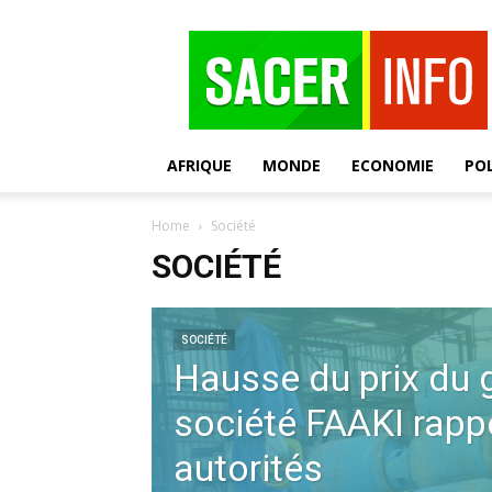
SACER
AFRIQUE
MONDE
ECONOMIE
POL
Home
Société
SOCIÉTÉ
SOCIÉTÉ
Hausse du prix du g
société FAAKI rappe
autorités