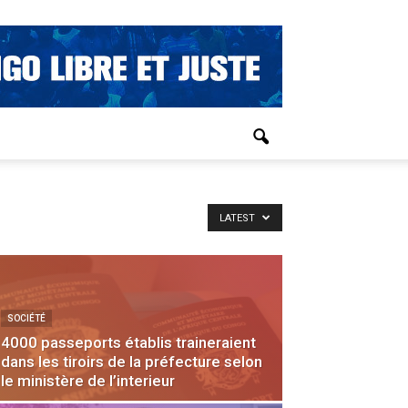
LATEST
SOCIÉTÉ
4000 passeports établis traineraient
dans les tiroirs de la préfecture selon
le ministère de l’interieur