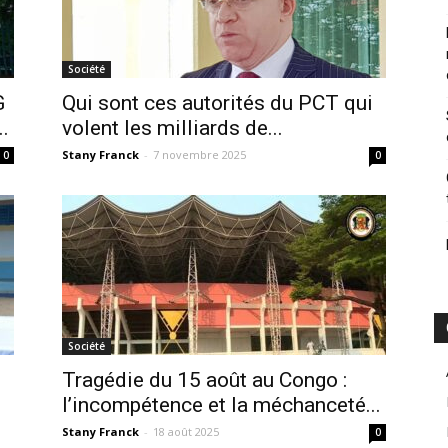
Société
G
Qui sont ces autorités du PCT qui
.
volent les milliards de...
Stany Franck
-
7 novembre 2025
0
0
Société
Tragédie du 15 août au Congo :
l’incompétence et la méchanceté...
Stany Franck
-
18 août 2025
0