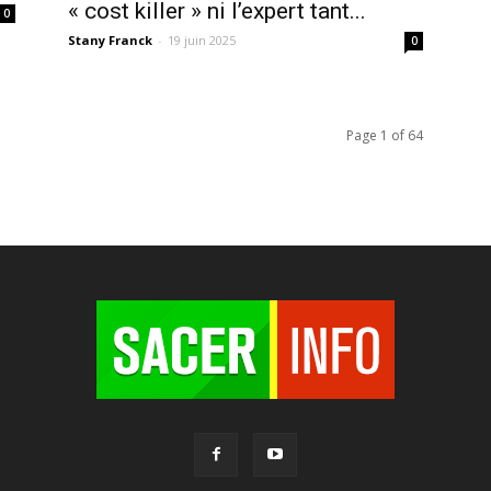
« cost killer » ni l’expert tant...
0
Stany Franck
-
19 juin 2025
0
Page 1 of 64