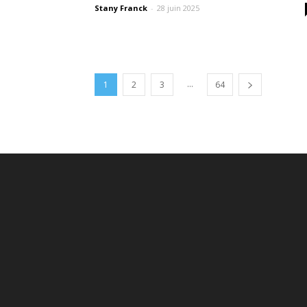
Stany Franck
-
28 juin 2025
...
1
2
3
64