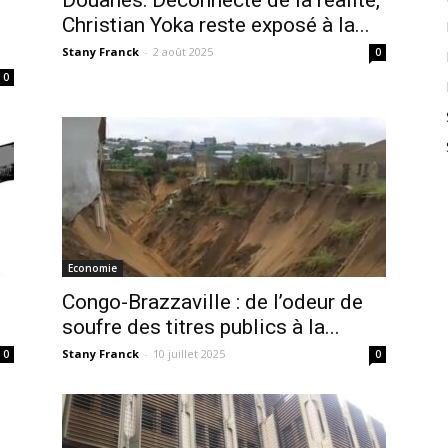
Douanes: Déconnecté de la réalité,
Christian Yoka reste exposé à la...
Stany Franck
-
2 août 2025
0
0
Economie
Congo-Brazzaville : de l’odeur de
soufre des titres publics à la...
Stany Franck
-
10 juillet 2025
0
0