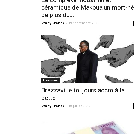
Le complexe industriel et
céramique de Makoua,un mort-né
de plus du...
Stany Franck
-
19 septembre 2025
Economie
Brazzaville toujours accro à la
dette
Stany Franck
-
10 juillet 2025