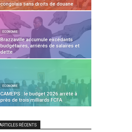
congolais sans droits de douane
ECONOMIE
Brazzaville accumule excédants
budgétaires, arriérés de salaires et
dette
ECONOMIE
CAMEPS : le budget 2026 arrêté à
près de trois milliards FCFA
ARTICLES RÉCENTS