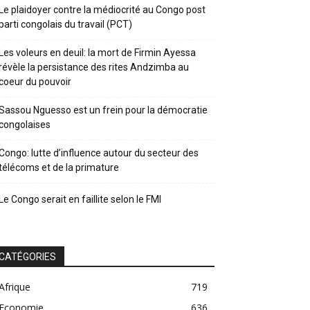
Le plaidoyer contre la médiocrité au Congo post
parti congolais du travail (PCT)
Les voleurs en deuil: la mort de Firmin Ayessa
révèle la persistance des rites Andzimba au
coeur du pouvoir
Sassou Nguesso est un frein pour la démocratie
congolaises
Congo: lutte d’influence autour du secteur des
télécoms et de la primature
Le Congo serait en faillite selon le FMI
CATÉGORIES
Afrique
719
Economie
636