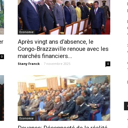
Economie
er
Après vingt ans d’absence, le
Congo-Brazzaville renoue avec les
marchés financiers...
0
Stany Franck
-
7 novembre 2025
0
Economie