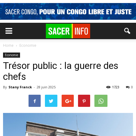
Home
Economie
Economie
Trésor public : la guerre des
chefs
By
Stany Franck
-
28 juin 2025
1723
0