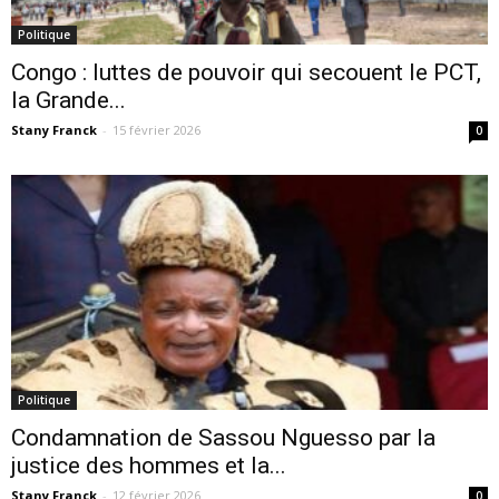
Politique
Congo : luttes de pouvoir qui secouent le PCT,
la Grande...
Stany Franck
-
15 février 2026
0
Politique
Condamnation de Sassou Nguesso par la
justice des hommes et la...
Stany Franck
-
12 février 2026
0