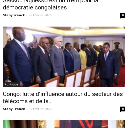
Sassou Nguesso est un frein pour la
démocratie congolaises
Stany Franck
-
22 février 2026
0
Politique
Congo: lutte d’influence autour du secteur des
télécoms et de la...
Stany Franck
-
19 février 2026
0