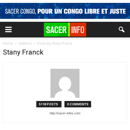
Home
Authors
Posts by Stany Franck
Stany Franck
5118 POSTS
0 COMMENTS
http://sacer-infos.com