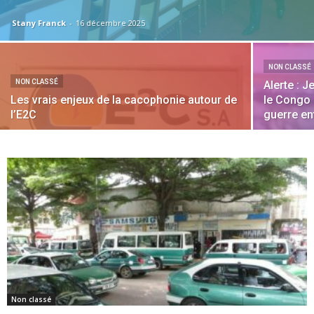
Stany Franck
-
16 décembre 2025
NON CLASSÉ
NON CLASSÉ
Alerte : 
Les vrais enjeux de la cacophonie autour de
le Congo 
l’E2C
guerre en
Non classé