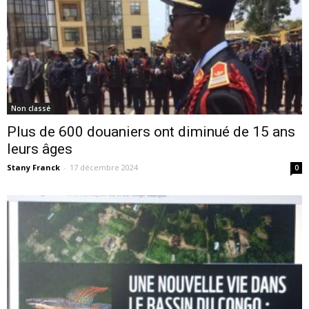
Non classé
Plus de 600 doua­niers ont di­mi­nué de 15 ans
leurs âges
Stany Franck
-
17 décembre 2024
0