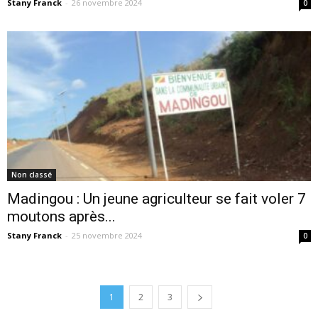
Stany Franck
-
26 novembre 2024
0
Non classé
Madingou : Un jeune agriculteur se fait voler 7
moutons après...
Stany Franck
-
25 novembre 2024
0
1
2
3