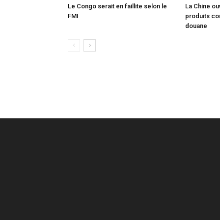
Le Congo serait en faillite selon le
La Chine ou
FMI
produits co
douane