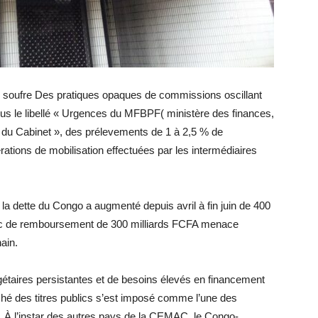
 soufre Des pratiques opaques de commissions oscillant
ous le libellé « Urgences du MFBPF( ministère des finances,
s du Cabinet », des prélevements de 1 à 2,5 % de
ations de mobilisation effectuées par les intermédiaires
a dette du Congo a augmenté depuis avril à fin juin de 400
 pic de remboursement de 300 milliards FCFA menace
ain.
étaires persistantes et de besoins élevés en financement
ché des titres publics s’est imposé comme l’une des
is. À l’instar des autres pays de la CEMAC, le Congo-