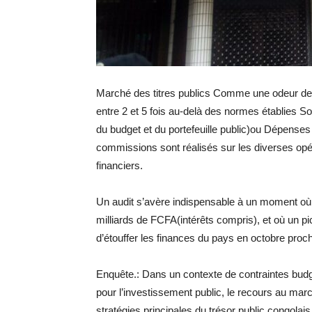
Marché des titres publics Comme une odeur de
entre 2 et 5 fois au-delà des normes établies S
du budget et du portefeuille public)ou Dépense
commissions sont réalisés sur les diverses opér
financiers.
Un audit s’avère indispensable à un moment où l
milliards de FCFA(intérêts compris), et où un
d’étouffer les finances du pays en octobre proch
Enquête.: Dans un contexte de contraintes budg
pour l’investissement public, le recours au mar
stratégies principales du trésor public congola