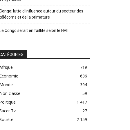
Congo: lutte d’influence autour du secteur des
télécoms et de la primature
Le Congo serait en faillite selon le FMI
CATÉGORIES
Afrique
719
Economie
636
Monde
394
Non classé
59
Politique
1 417
Sacer Tv
27
Société
2 159