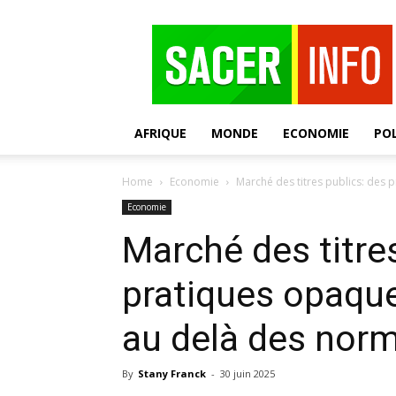
SACER
AFRIQUE
MONDE
ECONOMIE
POL
Home
Economie
Marché des titres publics: des 
Economie
Marché des titre
pratiques opaqu
au delà des nor
By
Stany Franck
-
30 juin 2025