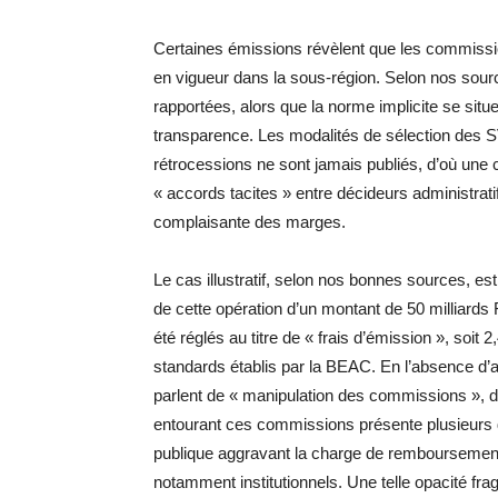
Certaines émissions révèlent que les commis
en vigueur dans la sous-région. Selon nos sour
rapportées, alors que la norme implicite se situ
transparence. Les modalités de sélection des SV
rétrocessions ne sont jamais publiés, d’où un
« accords tacites » entre décideurs administratifs
complaisante des marges.
Le cas illustratif, selon nos bonnes sources, est
de cette opération d’un montant de 50 milliards 
été réglés au titre de « frais d’émission », soi
standards établis par la BEAC. En l’absence d’au
parlent de « manipulation des commissions », d
entourant ces commissions présente plusieurs d
publique aggravant la charge de remboursement e
notamment institutionnels. Une telle opacité fragi