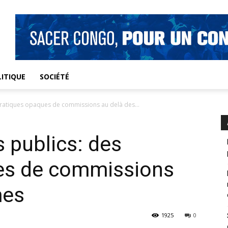
ITIQUE
SOCIÉTÉ
pratiques opaques de commissions au delà des...
s publics: des
es de commissions
mes
1925
0