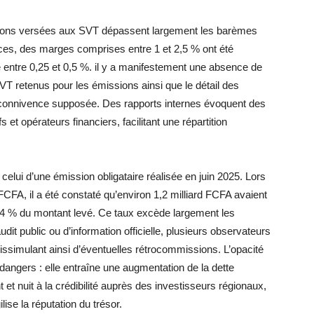
sions versées aux SVT dépassent largement les barèmes
ces, des marges comprises entre 1 et 2,5 % ont été
e entre 0,25 et 0,5 %. il y a manifestement une absence de
T retenus pour les émissions ainsi que le détail des
e connivence supposée. Des rapports internes évoquent des
 et opérateurs financiers, facilitant une répartition
 celui d’une émission obligataire réalisée en juin 2025. Lors
FCFA, il a été constaté qu’environ 1,2 milliard FCFA avaient
t 2,4 % du montant levé. Ce taux excède largement les
dit public ou d’information officielle, plusieurs observateurs
issimulant ainsi d’éventuelles rétrocommissions. L’opacité
angers : elle entraîne une augmentation de la dette
t nuit à la crédibilité auprès des investisseurs régionaux,
lise la réputation du trésor.