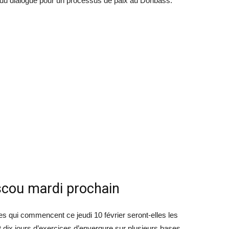
ce du dialogue pour un processus de paix au Donbass.
scou mardi prochain
 qui commencent ce jeudi 10 février seront-elles les
it dix jours d’exercices d’envergure sur plusieurs bases