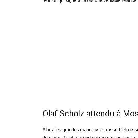
réunion qui signerait alors une véritable relan
Olaf Scholz attendu à Mo
Alors, les grandes manœuvres russo-biélorusses
dernières ? Cette période ouvre quoi qu’il en so