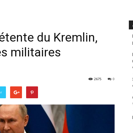
détente du Kremlin,
s militaires
2675
0
er