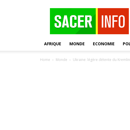
SACER
AFRIQUE
MONDE
ECONOMIE
POL
Home
Monde
Ukraine: légère détente du Kremlin,