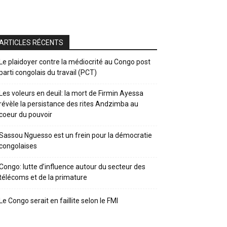
ARTICLES RÉCENTS
Le plaidoyer contre la médiocrité au Congo post
parti congolais du travail (PCT)
Les voleurs en deuil: la mort de Firmin Ayessa
révèle la persistance des rites Andzimba au
coeur du pouvoir
Sassou Nguesso est un frein pour la démocratie
congolaises
Congo: lutte d’influence autour du secteur des
télécoms et de la primature
Le Congo serait en faillite selon le FMI