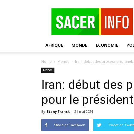
SACER
AFRIQUE
MONDE
ECONOMIE
POL
Home
Monde
Iran: début des processions funèbr
Monde
Iran: début des 
pour le président
By
Stany Franck
-
21 mai 2024
Share on Facebook
Tweet on Twitt