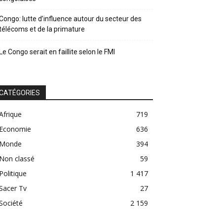
Congo: lutte d’influence autour du secteur des
télécoms et de la primature
Le Congo serait en faillite selon le FMI
CATÉGORIES
Afrique
719
Economie
636
Monde
394
Non classé
59
Politique
1 417
Sacer Tv
27
Société
2 159