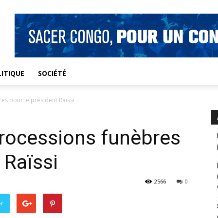
ITIQUE
SOCIÉTÉ
es pour le président Raïssi
processions funèbres
 Raïssi
2566
0
er