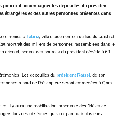
les pourront accompagner les dépouilles du président
res étrangères et des autres personnes présentes dans
 cérémonies à
Tabriz
, ville située non loin du lieu du crash et
État montrait des milliers de personnes rassemblées dans le
an oriental, portant des portraits du président décédé à 63
cérémonies. Les dépouilles du
président Raïssi
, de son
 personnes à bord de l’hélicoptère seront emmenées à Qom
ire. Il y aura une mobilisation importante des fidèles ce
rangers lors des obsèques qui vont parcourir plusieurs