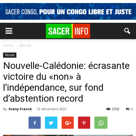
Home
Monde
Monde
Nouvelle-Calédonie: écrasante
victoire du «non» à
l’indépendance, sur fond
d’abstention record
By
Stany Franck
-
12 décembre 2021
2353
0