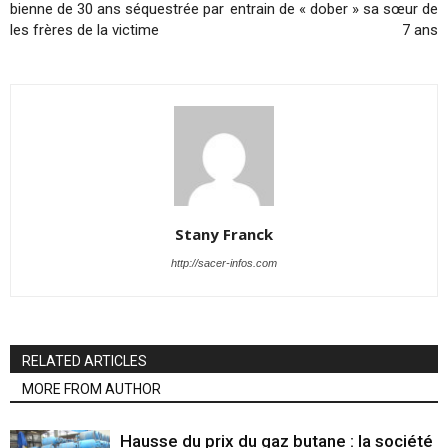
bienne de 30 ans sé­ques­trée par
entrain de « dober » sa sœur de
les frères de la vic­time
7 ans
Stany Franck
http://sacer-infos.com
RELATED ARTICLES
MORE FROM AUTHOR
Hausse du prix du gaz butane : la société