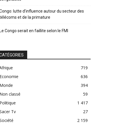
Congo: lutte d’influence autour du secteur des
télécoms et de la primature
Le Congo serait en faillite selon le FMI
CATÉGORIES
Afrique
719
Economie
636
Monde
394
Non classé
59
Politique
1 417
Sacer Tv
27
Société
2 159