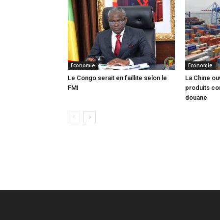
Economie
Economie
Le Congo serait en faillite selon le
La Chine ou
FMI
produits co
douane