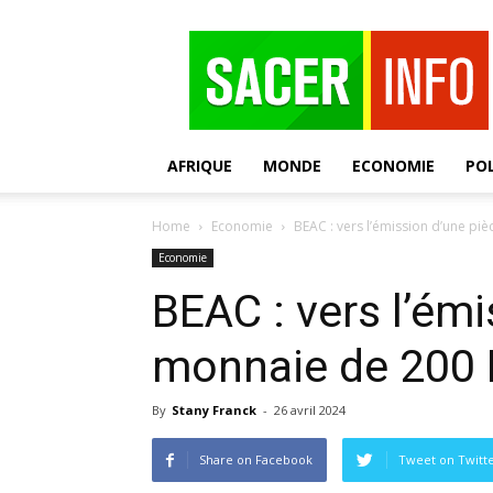
SACER
AFRIQUE
MONDE
ECONOMIE
POL
Home
Economie
BEAC : vers l’émission d’une p
Economie
BEAC : vers l’émi
monnaie de 200
By
Stany Franck
-
26 avril 2024
Share on Facebook
Tweet on Twitt