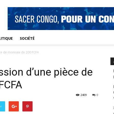
ITIQUE
SOCIÉTÉ
ièce de monnaie de 200 FCFA
ssion d’une pièce de
 FCFA
2409
0
er