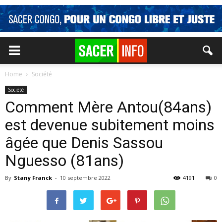
Home
Société
Société
Comment Mère Antou(84ans)
est devenue subitement moins
âgée que Denis Sassou
Nguesso (81ans)
By
Stany Franck
-
10 septembre 2022
4191
0