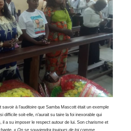
ait savoir à l’auditoire que Samba Mascott était un exemple
fficile soit-elle, n’aurait su taire la foi inexorable qui
e, il a su imposer le respect autour de lui. Son charisme et
achante.
« On se souviendra toujours de toi comme