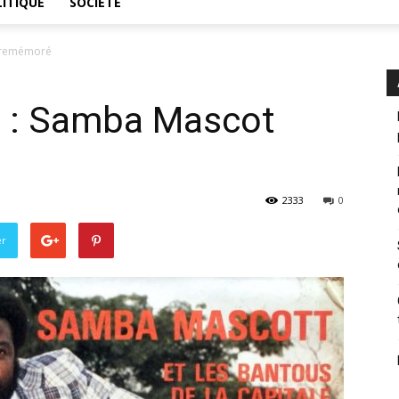
ITIQUE
SOCIÉTÉ
 remémoré
: Samba Mascot
2333
0
er