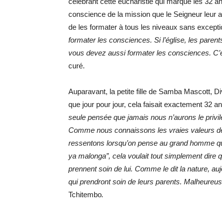
célébrant cette eucharistie qui marque les 32 a
conscience de la mission que le Seigneur leur a 
de les formater à tous les niveaux sans except
formater les consciences. Si l’église, les pare
vous devez aussi formater les consciences. C’e
curé.
Auparavant, la petite fille de Samba Mascott, D
que jour pour jour, cela faisait exactement 32 a
seule pensée que jamais nous n’aurons le privil
Comme nous connaissons les vraies valeurs de l
ressentons lorsqu’on pense au grand homme que t
ya malonga”, cela voulait tout simplement dire qu
prennent soin de lui. Comme le dit la nature, au
qui prendront soin de leurs parents. Malheureusem
Tchitembo
.