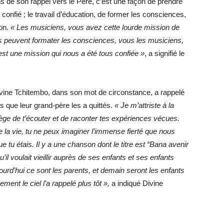
ns de son rappel vers le Père, c’est une façon de prendre
confié ; le travail d’éducation, de former les consciences,
ion.
« Les musiciens, vous avez cette lourde mission de
nts peuvent formater les consciences, vous les musiciens,
st une mission qui nous a été tous confiée »
, a signifié le
ivine Tchitembo, dans son mot de circonstance, a rappelé
ns que leur grand-père les a quittés.
« Je m’attriste à la
ège de t’écouter et de raconter tes expériences vécues.
a vie, tu ne peux imaginer l’immense fierté que nous
u étais. Il y a une chanson dont le titre est “Bana avenir
’il voulait vieillir auprès de ses enfants et ses enfants
jourd’hui ce sont les parents, et demain seront les enfants
ent le ciel l’a rappelé plus tôt »,
a indiqué Divine