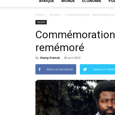
AFRIQUE
MONDE
ECONOMIE
POL
Home
Société
Commémoration : Samba Mascot
Société
Commémoration 
remémoré
By
Stany Franck
-
28 avril 2023
Share on Facebook
Tweet on Twitt