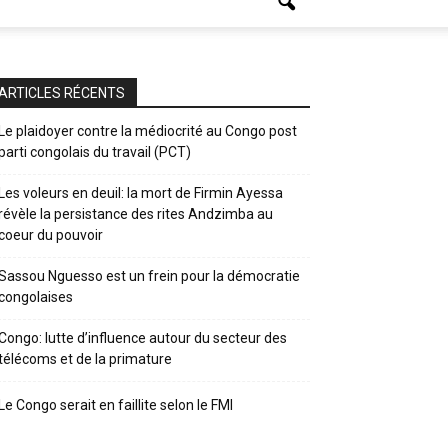
ARTICLES RÉCENTS
Le plaidoyer contre la médiocrité au Congo post
parti congolais du travail (PCT)
Les voleurs en deuil: la mort de Firmin Ayessa
révèle la persistance des rites Andzimba au
coeur du pouvoir
Sassou Nguesso est un frein pour la démocratie
congolaises
Congo: lutte d’influence autour du secteur des
télécoms et de la primature
Le Congo serait en faillite selon le FMI