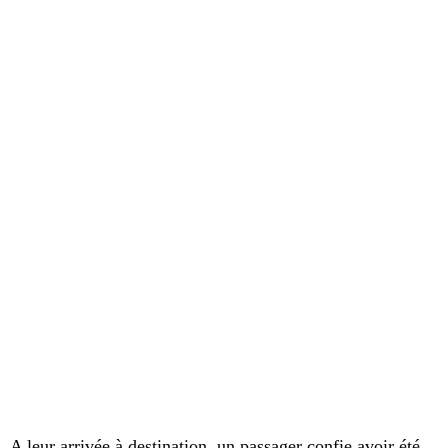
A leur arrivée à destination, un passager confie avoir été