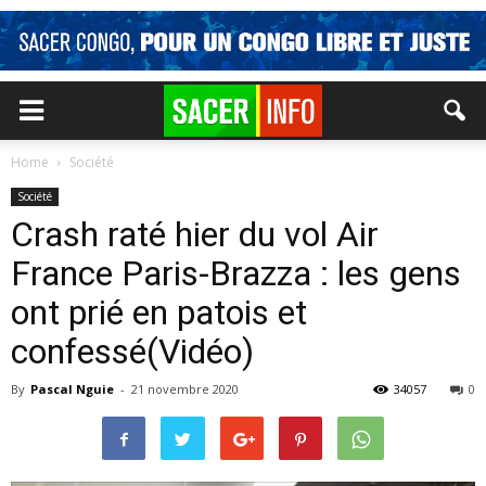
Home
Société
Société
Crash raté hier du vol Air
France Paris-Brazza : les gens
ont prié en patois et
confessé(Vidéo)
By
Pascal Nguie
-
21 novembre 2020
34057
0