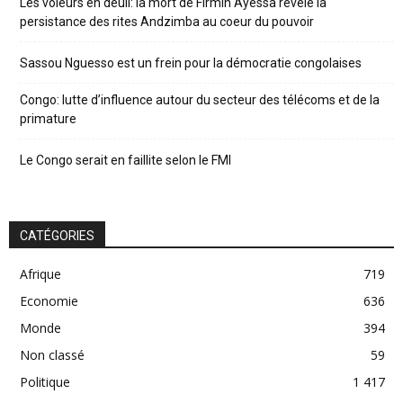
Les voleurs en deuil: la mort de Firmin Ayessa révèle la
persistance des rites Andzimba au coeur du pouvoir
Sassou Nguesso est un frein pour la démocratie congolaises
Congo: lutte d’influence autour du secteur des télécoms et de la
primature
Le Congo serait en faillite selon le FMI
CATÉGORIES
Afrique
719
Economie
636
Monde
394
Non classé
59
Politique
1 417