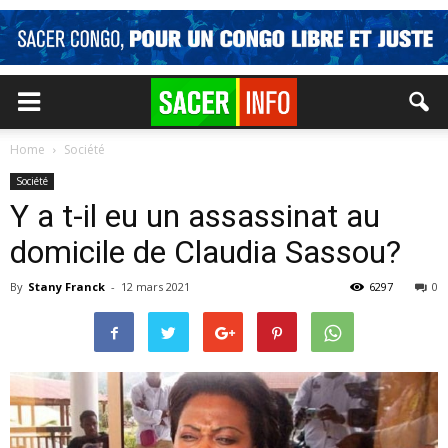
Home
Société
Société
Y a t-il eu un assassinat au
domicile de Claudia Sassou?
By
Stany Franck
-
12 mars 2021
6297
0