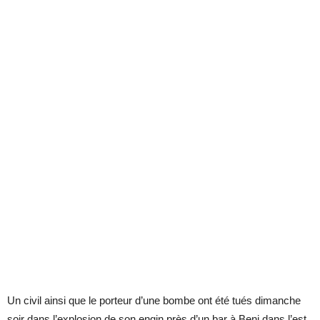
Un civil ainsi que le porteur d’une bombe ont été tués dimanche
soir dans l’explosion de son engin près d’un bar à Beni dans l’est