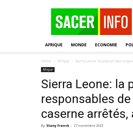
SACER
AFRIQUE
MONDE
ECONOMIE
POL
Home
Afrique
Sierra Leone: la plupart des respon
Afrique
Sierra Leone: la 
responsables de 
caserne arrêtés,
By
Stany Franck
-
27 novembre 2023