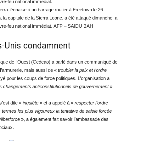
ierra-léonaise à un barrage routier à Freetown le 26
 la capitale de la Sierra Leone, a été attaqué dimanche, a
uvre-feu national immédiat. AFP – SAIDU BAH
ats-Unis condamnent
que de l’Ouest (Cedeao) a parlé dans un communiqué de
l’armurerie, mais aussi de «
troubler la paix et l’ordre
pour les coups de force politiques. L’organisation a
les changements anticonstitutionnels de gouvernement
».
’est dite «
inquiète
» et a appelé à «
respecter l’ordre
rmes les plus vigoureux la tentative de saisie forcée
Wilberforce
», a également fait savoir l’ambassade des
ociaux.