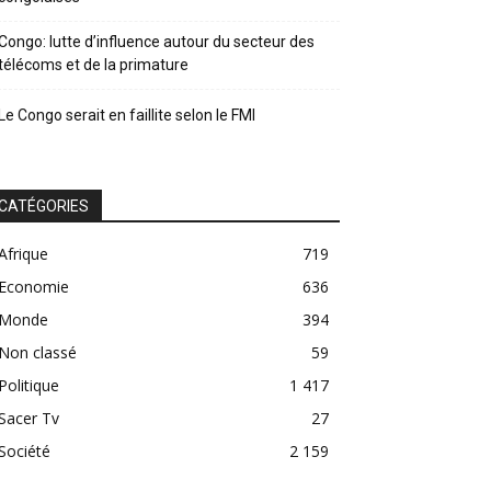
Congo: lutte d’influence autour du secteur des
télécoms et de la primature
Le Congo serait en faillite selon le FMI
CATÉGORIES
Afrique
719
Economie
636
Monde
394
Non classé
59
Politique
1 417
Sacer Tv
27
Société
2 159