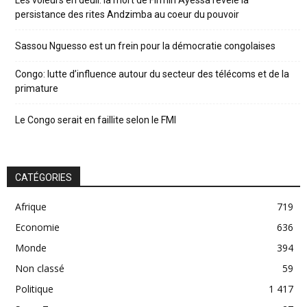
Les voleurs en deuil: la mort de Firmin Ayessa révèle la
persistance des rites Andzimba au coeur du pouvoir
Sassou Nguesso est un frein pour la démocratie congolaises
Congo: lutte d’influence autour du secteur des télécoms et de la
primature
Le Congo serait en faillite selon le FMI
CATÉGORIES
Afrique
719
Economie
636
Monde
394
Non classé
59
Politique
1 417