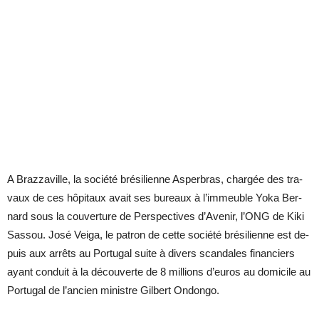
A Braz­za­ville, la so­ciété bré­si­lienne As­per­bras, char­gée des tra­
vaux de ces hô­pi­taux avait ses bu­reaux à l’im­meuble Yoka Ber­
nard sous la cou­ver­ture de Pers­pec­tives d’Ave­nir, l’ONG de Kiki
Sas­sou. José Veiga, le pa­tron de cette so­ciété brésilienne est de­
puis aux ar­rêts au Por­tu­gal suite à di­vers scan­dales fi­nan­ciers
ayant conduit à la découverte de 8 mil­lions d’eu­ros au do­mi­cile au
Por­tu­gal de l’an­cien mi­nistre Gil­bert On­dongo.