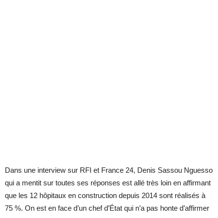
Dans une in­ter­view sur RFI et France 24, De­nis Sas­sou Nguesso
qui a men­tit sur toutes ses ré­ponses est allé très loin en af­fir­mant
que les 12 hô­pi­taux en construc­tion de­puis 2014 sont réa­li­sés à
75 %. On est en face d’un chef d’État qui n’a pas honte d’af­fir­mer