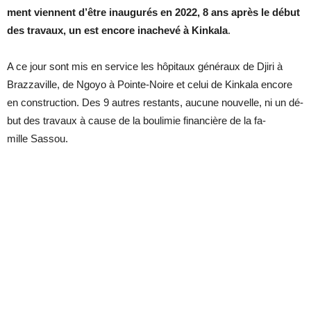
ment viennent d’être inau­gu­rés en 2022, 8 ans après le dé­but
des tra­vaux, un est en­core in­achevé à Kin­kala
.
A ce jour sont mis en ser­vice les hô­pi­taux gé­né­raux de Djiri à
Braz­za­ville, de Ngoyo à Pointe-Noire et ce­lui de Kin­kala en­core
en construc­tion. Des 9 autres res­tants, au­cune nou­velle, ni un dé­
but des tra­vaux à cause de la bou­li­mie fi­nan­cière de la fa­
mille Sas­sou.