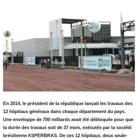
En 2014, le pré­sident de la ré­pu­blique lan­çait les tra­vaux des
12 hô­pi­taux gé­né­raux dans chaque dé­par­te­ment du pays.
Une en­ve­loppe de 700 mil­liards avait été dé­blo­quée pour que
la du­rée des tra­vaux soit de 37 mois, exé­cu­tés par la so­ciété
bré­si­lienne AS­PER­BRAS. De ces 12 hô­pi­taux, deux seule­