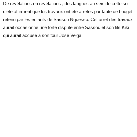
De ré­vé­la­tions en ré­vé­la­tions , des langues au sein de cette so­
ciété af­firment que les tra­vaux ont été ar­rê­tés par faute de bud­get,
re­tenu par les enfants de Sas­sou Nguesso. Cet ar­rêt des tra­vaux
au­rait oc­ca­sionné une forte dis­pute entre Sas­sou et son fils Kiki
qui au­rait ac­cusé à son tour José Veiga.