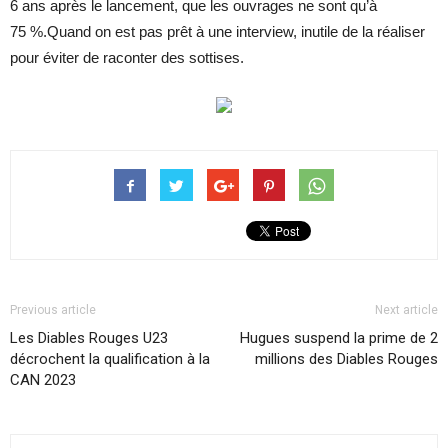
6 ans après le lan­ce­ment, que les ou­vrages ne sont qu’à
75 %.Quand on est pas prêt à une in­ter­view, in­utile de la réa­li­ser
pour évi­ter de ra­con­ter des sot­tises.
Previous article
Next article
Les Diables Rouges U23
Hugues suspend la prime de 2
décrochent la qualification à la
millions des Diables Rouges
CAN 2023