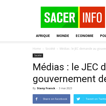
SACER
AFRIQUE
MONDE
ECONOMIE
POL
Home
Société
Médias : le JEC demande au gouve
Société
Médias : le JEC
gouvernement de 
By
Stany Franck
-
3 mai 2023
Share on Facebook
Tweet on Twitt