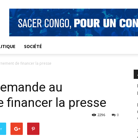
ITIQUE
SOCIÉTÉ
rnement de financer la presse
 demande au
financer la presse
2296
0
er