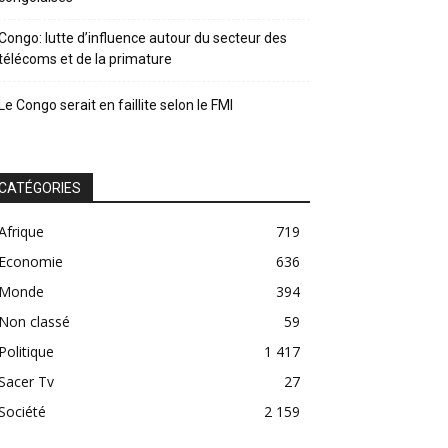
Congo: lutte d’influence autour du secteur des
télécoms et de la primature
Le Congo serait en faillite selon le FMI
CATÉGORIES
Afrique
719
Economie
636
Monde
394
Non classé
59
Politique
1 417
Sacer Tv
27
Société
2 159