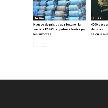
Société
Société
Hausse du prix du gaz butane : la
4000 passep
société FAAKI rappelée à l’ordre par
dans les tir
les autorités
selon le min