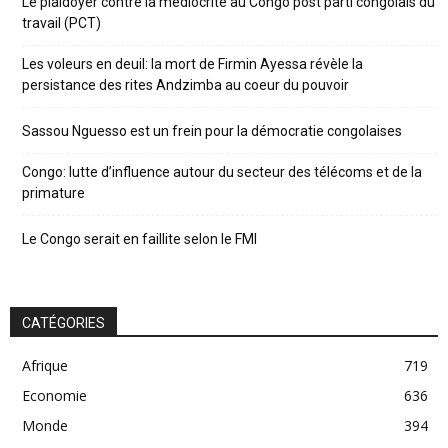
Le plaidoyer contre la médiocrité au Congo post parti congolais du
travail (PCT)
Les voleurs en deuil: la mort de Firmin Ayessa révèle la
persistance des rites Andzimba au coeur du pouvoir
Sassou Nguesso est un frein pour la démocratie congolaises
Congo: lutte d’influence autour du secteur des télécoms et de la
primature
Le Congo serait en faillite selon le FMI
CATÉGORIES
Afrique
719
Economie
636
Monde
394