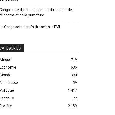
Congo: lutte d’influence autour du secteur des
télécoms et de la primature
Le Congo serait en faillite selon le FMI
CATÉGORIES
Afrique
719
Economie
636
Monde
394
Non classé
59
Politique
1 417
Sacer Tv
27
Société
2 159