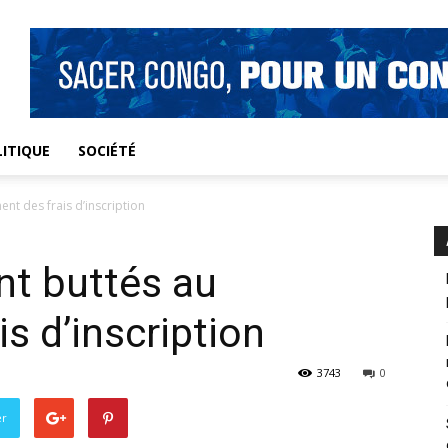
ITIQUE
SOCIÉTÉ
nt des frais d’inscription
nt buttés au
s d’inscription
3743
0
er