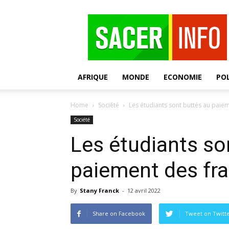
SACER
AFRIQUE
MONDE
ECONOMIE
POL
Home
Société
Les étudiants sont buttés au paieme
Société
Les étudiants so
paiement des frai
By
Stany Franck
-
12 avril 2022
Share on Facebook
Tweet on Twitt