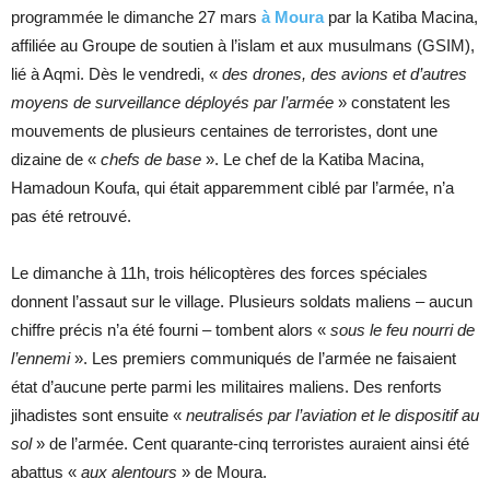
programmée le dimanche 27 mars
à Moura
par la Katiba Macina,
affiliée au Groupe de soutien à l’islam et aux musulmans (GSIM),
lié à Aqmi. Dès le vendredi, «
des drones, des avions et d’autres
moyens de surveillance déployés par l’armée
» constatent les
mouvements de plusieurs centaines de terroristes, dont une
dizaine de «
chefs de base
». Le chef de la Katiba Macina,
Hamadoun Koufa, qui était apparemment ciblé par l’armée, n’a
pas été retrouvé.
Le dimanche à 11h, trois hélicoptères des forces spéciales
donnent l’assaut sur le village. Plusieurs soldats maliens – aucun
chiffre précis n’a été fourni – tombent alors «
sous le feu nourri de
l’ennemi
». Les premiers communiqués de l’armée ne faisaient
état d’aucune perte parmi les militaires maliens. Des renforts
jihadistes sont ensuite «
neutralisés par l’aviation et le dispositif au
sol
» de l’armée. Cent quarante-cinq terroristes auraient ainsi été
abattus «
aux alentours
» de Moura.