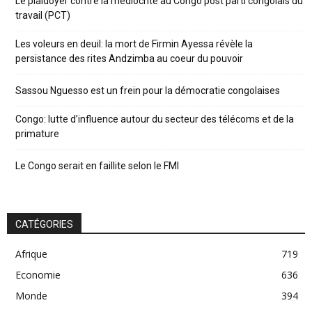
Le plaidoyer contre la médiocrité au Congo post parti congolais du
travail (PCT)
Les voleurs en deuil: la mort de Firmin Ayessa révèle la
persistance des rites Andzimba au coeur du pouvoir
Sassou Nguesso est un frein pour la démocratie congolaises
Congo: lutte d’influence autour du secteur des télécoms et de la
primature
Le Congo serait en faillite selon le FMI
CATÉGORIES
Afrique
719
Economie
636
Monde
394