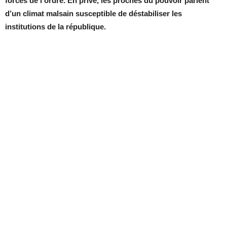
forces de l’ordre. En privé, les proches du pouvoir parlent
d’un climat malsain susceptible de déstabiliser les
institutions de la république.