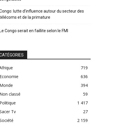
Congo: lutte d’influence autour du secteur des
télécoms et de la primature
Le Congo serait en faillite selon le FMI
CATÉGORIES
Afrique
719
Economie
636
Monde
394
Non classé
59
Politique
1 417
Sacer Tv
27
Société
2 159