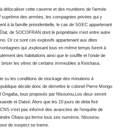
 à délocaliser cette caserne et des munitions de l’armée
hef suprême des armées, les compagnies privées qui y
ent à la famille présidentielle, le cas de SGEC appartenant
 l’État, de SOCOFRAN dont le propriétaire n’est entre autre
ino. Or ce sont ces explosifs appartenant aux dites
 montagnes qui ,explosant tous en même temps furent à
ulement des habitations ainsi que le souffle et l’onde de
 briser les vitres de certains immeubles à Kinshasa.
e su les conditions de stockage des minutions à
publique décide donc de démettre le colonel Pierre Mongo
nel Ongaba, tous proposés par Ntsourou.Les deux seront
ande et Datsé. Alors que les 10 jours de delai fixé
u CNS n’est pas informé des avancées de l’enquête de
 joindre Obara qui ferme tous ses numéros. Ntsourou
ose de suspect se trame.