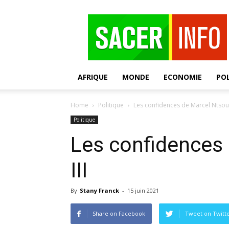
SACER
AFRIQUE
MONDE
ECONOMIE
POL
Home
Politique
Les confidences de Marcel Ntsour
Politique
Les confidences
III
By
Stany Franck
-
15 juin 2021
Share on Facebook
Tweet on Twitt