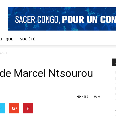
ITIQUE
SOCIÉTÉ
ou III
 de Marcel Ntsourou
4989
0
er