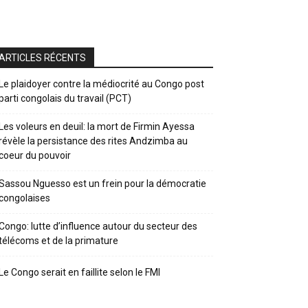
ARTICLES RÉCENTS
Le plaidoyer contre la médiocrité au Congo post
parti congolais du travail (PCT)
Les voleurs en deuil: la mort de Firmin Ayessa
révèle la persistance des rites Andzimba au
coeur du pouvoir
Sassou Nguesso est un frein pour la démocratie
congolaises
Congo: lutte d’influence autour du secteur des
télécoms et de la primature
Le Congo serait en faillite selon le FMI