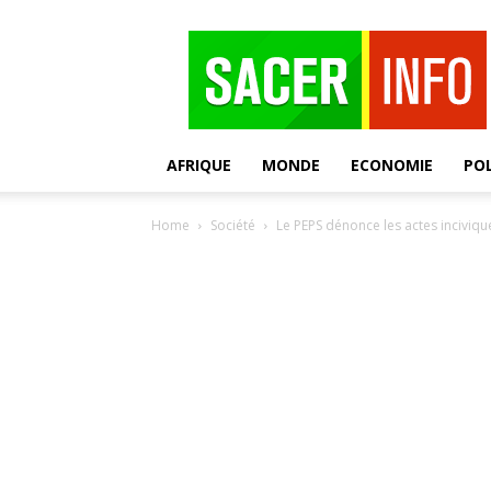
SACER
AFRIQUE
MONDE
ECONOMIE
POL
Home
Société
Le PEPS dénonce les actes inciviqu