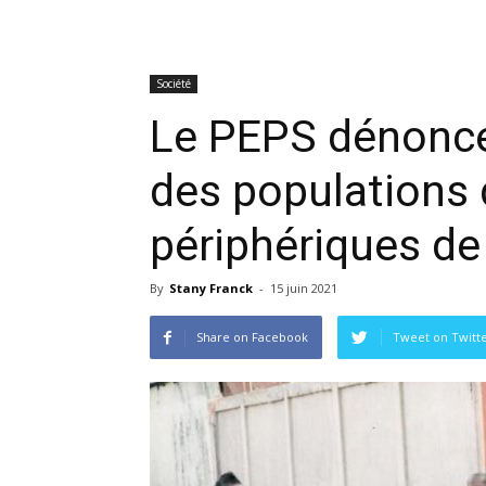
Société
Le PEPS dénonce 
des populations 
périphériques de 
By
Stany Franck
-
15 juin 2021
Share on Facebook
Tweet on Twitt