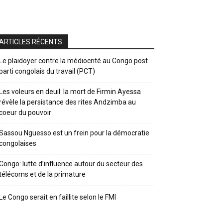
ARTICLES RÉCENTS
Le plaidoyer contre la médiocrité au Congo post
parti congolais du travail (PCT)
Les voleurs en deuil: la mort de Firmin Ayessa
révèle la persistance des rites Andzimba au
coeur du pouvoir
Sassou Nguesso est un frein pour la démocratie
congolaises
Congo: lutte d’influence autour du secteur des
télécoms et de la primature
Le Congo serait en faillite selon le FMI