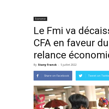
Economie
Le Fmi va décaiss
CFA en faveur d
relance économi
By
Stany Franck
-
5 juillet 2022
Share on Facebook
Tweet on Twitt