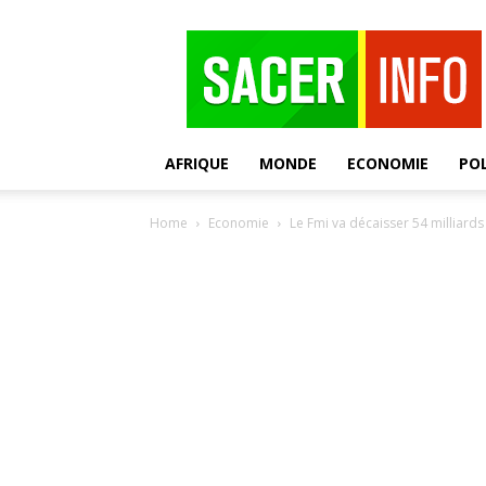
SACER
AFRIQUE
MONDE
ECONOMIE
POL
Home
Economie
Le Fmi va décaisser 54 milliards