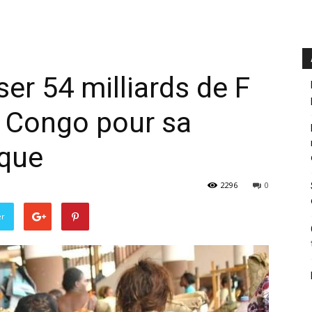
er 54 milliards de F
u Congo pour sa
que
2296
0
er