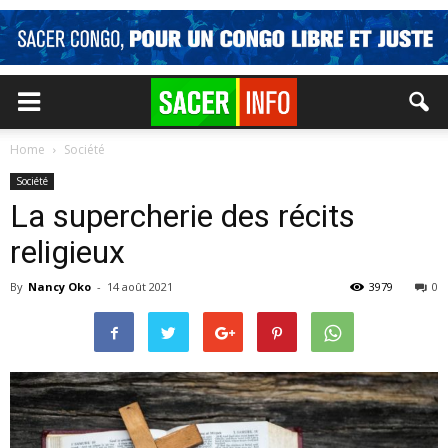
Home
Société
Société
La supercherie des récits
religieux
By
Nancy Oko
-
14 août 2021
3979
0