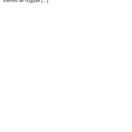
mêmes de l’Égypte […].