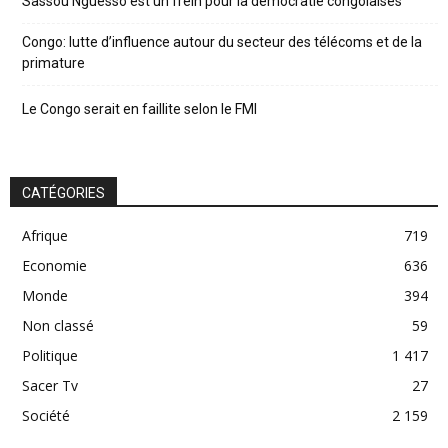
Sassou Nguesso est un frein pour la démocratie congolaises
Congo: lutte d’influence autour du secteur des télécoms et de la
primature
Le Congo serait en faillite selon le FMI
CATÉGORIES
Afrique
719
Economie
636
Monde
394
Non classé
59
Politique
1 417
Sacer Tv
27
Société
2 159