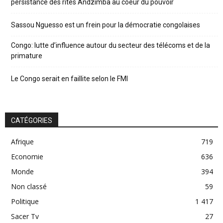
persistance des rites Andzimba au coeur du pouvoir
Sassou Nguesso est un frein pour la démocratie congolaises
Congo: lutte d’influence autour du secteur des télécoms et de la
primature
Le Congo serait en faillite selon le FMI
CATÉGORIES
Afrique
719
Economie
636
Monde
394
Non classé
59
Politique
1 417
Sacer Tv
27