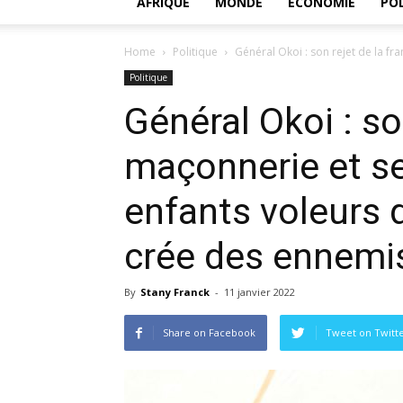
AFRIQUE
MONDE
ECONOMIE
POL
Home
Politique
Général Okoi : son rejet de la fra
Politique
Général Okoi : so
maçonnerie et ses
enfants voleurs 
crée des ennemi
By
Stany Franck
-
11 janvier 2022
Share on Facebook
Tweet on Twitt