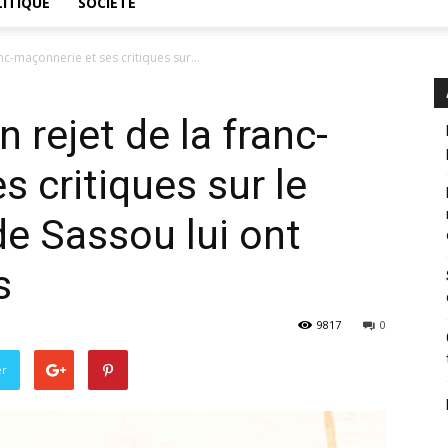
ITIQUE
SOCIÉTÉ
nc-maçonnerie et ses critiques sur...
n rejet de la franc-
 critiques sur le
de Sassou lui ont
s
9817
0
er