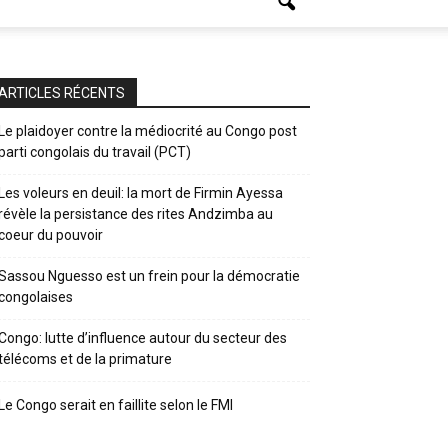
ARTICLES RÉCENTS
Le plaidoyer contre la médiocrité au Congo post
parti congolais du travail (PCT)
Les voleurs en deuil: la mort de Firmin Ayessa
révèle la persistance des rites Andzimba au
coeur du pouvoir
Sassou Nguesso est un frein pour la démocratie
congolaises
Congo: lutte d’influence autour du secteur des
télécoms et de la primature
Le Congo serait en faillite selon le FMI