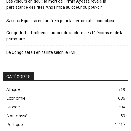
Les voleurs en deuil: la mort de Firmin Ayessa révèle la
persistance des rites Andzimba au coeur du pouvoir
Sassou Nguesso est un frein pour la démocratie congolaises
Congo: lutte d’influence autour du secteur des télécoms et de la
primature
Le Congo serait en faillite selon le FMI
CATÉGORIES
Afrique
719
Economie
636
Monde
394
Non classé
59
Politique
1 417