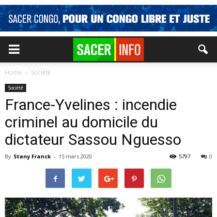
Home
Société
Société
France-Yvelines : incendie
criminel au domicile du
dictateur Sassou Nguesso
By
Stany Franck
-
15 mars 2020
5797
0