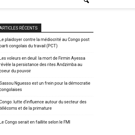
ARTICLES RÉCENTS
Le plaidoyer contre la médiocrité au Congo post
parti congolais du travail (PCT)
Les voleurs en deuil: la mort de Firmin Ayessa
révèle la persistance des rites Andzimba au
coeur du pouvoir
Sassou Nguesso est un frein pour la démocratie
congolaises
Congo: lutte d’influence autour du secteur des
télécoms et de la primature
Le Congo serait en faillite selon le FMI