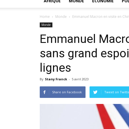
AFRIQUE
MONDE
ECONOMIE
POL
Home
Monde
Emmanuel Macron en visite en Chin
Monde
Emmanuel Macron
sans grand espoi
lignes
By
Stany Franck
-
5 avril 2023
Share on Facebook
Tweet on Twitt