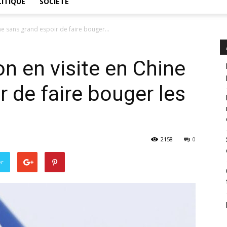
ITIQUE
SOCIÉTÉ
e sans grand espoir de faire bouger...
 en visite en Chine
r de faire bouger les
2158
0
er