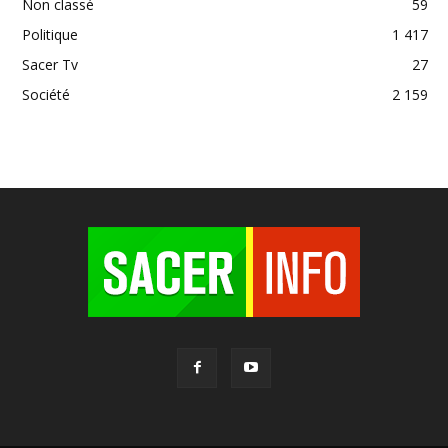
Non classé
59
Politique
1 417
Sacer Tv
27
Société
2 159