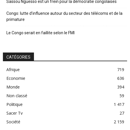
Sassou Nguesso est un frein pour la démocratie congolaises
Congo: lutte d’influence autour du secteur des télécoms et de la
primature
Le Congo serait en faillite selon le FMI
CATÉGORIES
Afrique
719
Economie
636
Monde
394
Non classé
59
Politique
1 417
Sacer Tv
27
Société
2 159