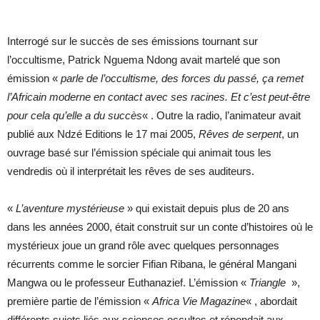
Interrogé sur le succès de ses émissions tournant sur
l’occultisme, Patrick Nguema Ndong avait martelé que son
émission «
parle de l’occultisme, des forces du passé, ça remet
l’Africain moderne en contact avec ses racines. Et c’est peut-être
pour cela qu’elle a du succès
« . Outre la radio, l’animateur avait
publié aux Ndzé Editions le 17 mai 2005,
Rêves de serpent
, un
ouvrage basé sur l’émission spéciale qui animait tous les
vendredis où il interprétait les rêves de ses auditeurs.
«
L’aventure mystérieuse
» qui existait depuis plus de 20 ans
dans les années 2000, était construit sur un conte d’histoires où le
mystérieux joue un grand rôle avec quelques personnages
récurrents comme le sorcier Fifian Ribana, le général Mangani
Mangwa ou le professeur Euthanazief. L’émission «
Triangle
»,
première partie de l’émission «
Africa Vie Magazine
« , abordait
différents sujets liés aux sciences occultes et répondait aux