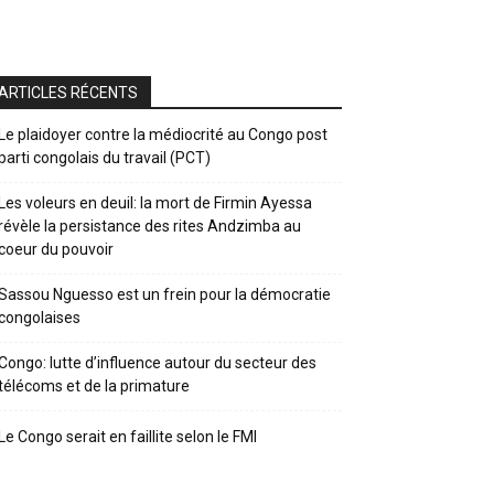
ARTICLES RÉCENTS
Le plaidoyer contre la médiocrité au Congo post
parti congolais du travail (PCT)
Les voleurs en deuil: la mort de Firmin Ayessa
révèle la persistance des rites Andzimba au
coeur du pouvoir
Sassou Nguesso est un frein pour la démocratie
congolaises
Congo: lutte d’influence autour du secteur des
télécoms et de la primature
Le Congo serait en faillite selon le FMI