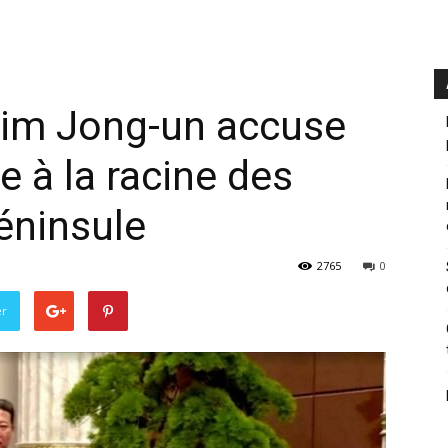
Kim Jong-un accuse
e à la racine des
péninsule
2765
0
er