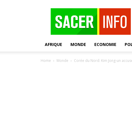
SACER
AFRIQUE
MONDE
ECONOMIE
POL
Home
Monde
Corée du Nord: Kim Jong-un accuse 