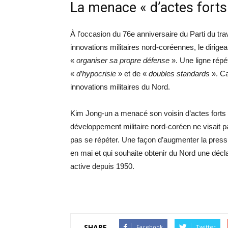
La menace « d’actes forts
À l’occasion du 76e anniversaire du Parti du trav
innovations militaires nord-coréennes, le dirige
«
organiser sa propre défense
». Une ligne rép
«
d’hypocrisie
» et de «
doubles standards
». C
innovations militaires du Nord.
Kim Jong-un a menacé son voisin d’actes forts s’
développement militaire nord-coréen ne visait pas
pas se répéter. Une façon d’augmenter la press
en mai et qui souhaite obtenir du Nord une décla
active depuis 1950.
SHARE
Facebook
Twitter