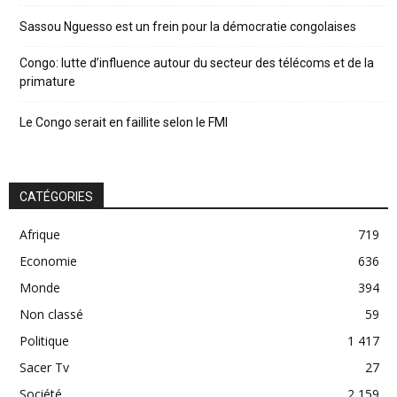
Sassou Nguesso est un frein pour la démocratie congolaises
Congo: lutte d’influence autour du secteur des télécoms et de la
primature
Le Congo serait en faillite selon le FMI
CATÉGORIES
Afrique
719
Economie
636
Monde
394
Non classé
59
Politique
1 417
Sacer Tv
27
Société
2 159