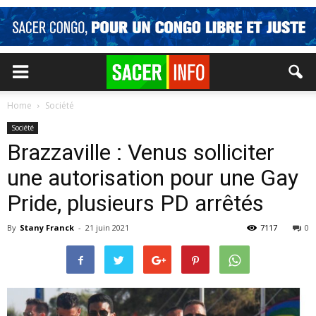
Home
Société
Société
Brazzaville : Venus solliciter
une autorisation pour une Gay
Pride, plusieurs PD arrêtés
By
Stany Franck
-
21 juin 2021
7117
0