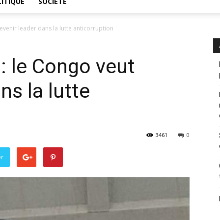
ITIQUE
SOCIÉTÉ
venir leader dans la lutte anticorruption
: le Congo veut
ns la lutte
3461
0
er