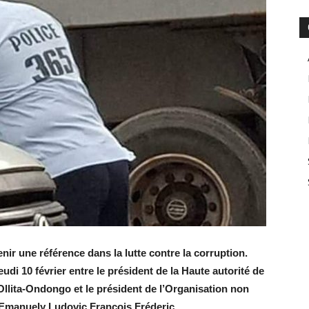
r une référence dans la lutte contre la corruption.
udi 10 février entre le président de la Haute autorité de
Ollita-Ondongo et le président de l’Organisation non
Emanuely Ludovic François Fréderic.