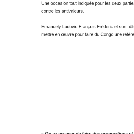
Une occasion tout indiquée pour les deux parties
contre les antivaleurs.
Emanuely Ludovic François Fréderic et son hô
mettre en œuvre pour faire du Congo une réfé
«
On va essayer de faire des propositions et 