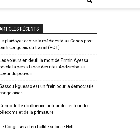
ARTICLES RÉCENTS
Le plaidoyer contre la médiocrité au Congo post
parti congolais du travail (PCT)
Les voleurs en deuil: la mort de Firmin Ayessa
révèle la persistance des rites Andzimba au
coeur du pouvoir
Sassou Nguesso est un frein pour la démocratie
congolaises
Congo: lutte d’influence autour du secteur des
télécoms et de la primature
Le Congo serait en faillite selon le FMI