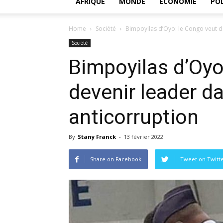
AFRIQUE
MONDE
ECONOMIE
POL
Home
Société
Bimpoyilas d’Oyo: le Congo veut de
Société
Bimpoyilas d’Oyo
devenir leader da
anticorruption
By
Stany Franck
-
13 février 2022
Share on Facebook
Tweet on Twitt