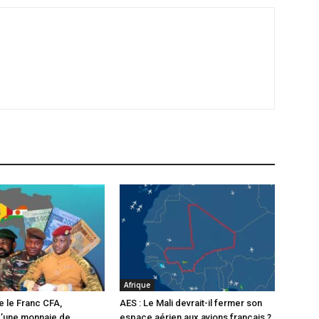
Afrique
e le Franc CFA,
AES : Le Mali devrait-il fermer son
d’une monnaie de
espace aérien aux avions français ?