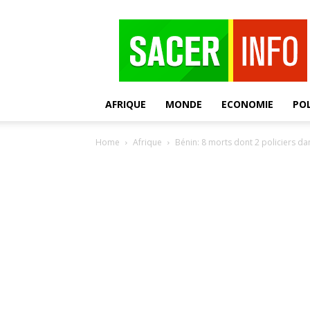
SACER
AFRIQUE
MONDE
ECONOMIE
POL
Home
Afrique
Bénin: 8 morts dont 2 policiers dan