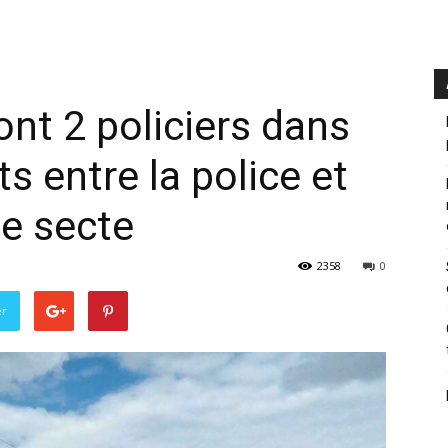
ont 2 policiers dans
s entre la police et
e secte
2358
0
er