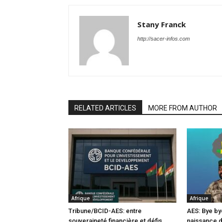
Stany Franck
http://sacer-infos.com
RELATED ARTICLES
MORE FROM AUTHOR
Afrique
Afrique
Tribune/BCID-AES: entre
AES: Bye by
souveraineté financière et défis
naissance 