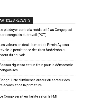
ARTICLES RÉCENTS
Le plaidoyer contre la médiocrité au Congo post
parti congolais du travail (PCT)
Les voleurs en deuil: la mort de Firmin Ayessa
révèle la persistance des rites Andzimba au
coeur du pouvoir
Sassou Nguesso est un frein pour la démocratie
congolaises
Congo: lutte d’influence autour du secteur des
télécoms et de la primature
Le Congo serait en faillite selon le FMI