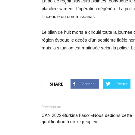
La police reçoit plusieurs plaintes, convoque le
planifiée samedi. L’opération dégénère. La poli
l’incendie du commissariat.
Le bilan de huit morts a circulé toute la journée 
région évoque le décès d’un septième fidèle non 
mais la situation est maitrisée selon la police. 
SHARE
Facebook
Twitter
Previous article
CAN 2022-Burkina Faso: «Nous dédions cette
qualification à notre peuple»