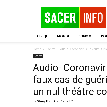
SACER
AFRIQUE
MONDE
ECONOMIE
POL
Home
Société
Audio- Coronavirus : la vérité sur l
Société
Audio- Coronavirus
faux cas de guér
un nul théâtre c
By
Stany Franck
-
16 mai 2020