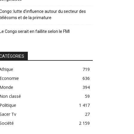
Congo: lutte d’influence autour du secteur des
télécoms et de la primature
Le Congo serait en faillite selon le FMI
CATÉGORIES
Afrique
719
Economie
636
Monde
394
Non classé
59
Politique
1 417
Sacer Tv
27
Société
2 159