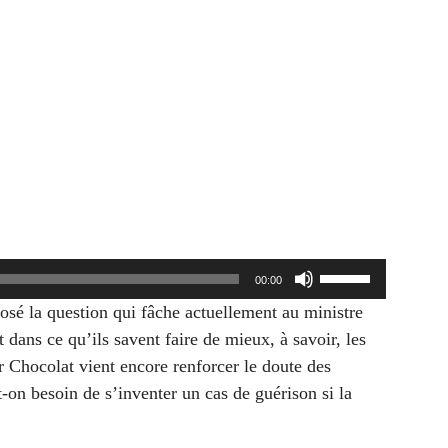
Utilisez
00:00
les
osé la question qui fâche actuellement au ministre
flèches
 dans ce qu’ils savent faire de mieux, à savoir, les
haut/bas
r Chocolat vient encore renforcer le doute des
pour
-on besoin de s’inventer
un cas de guérison si la
augmenter
ou