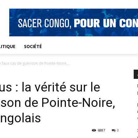
ITIQUE
SOCIÉTÉ
e faux cas de guérison de Pointe-Noire,...
 : la vérité sur le
ison de Pointe-Noire,
ongolais
6887
0