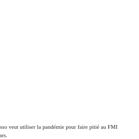
diminuer
le
volume.
sso veut utiliser la pandémie pour faire pitié au FMI
ars.