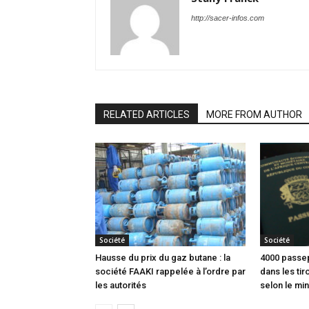
http://sacer-infos.com
RELATED ARTICLES
MORE FROM AUTHOR
Société
Société
Hausse du prix du gaz butane : la
4000 passep
société FAAKI rappelée à l’ordre par
dans les tir
les autorités
selon le min