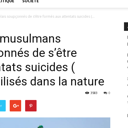
ITIQUE
SOCIÉTÉ
is soupçonnés de s’être formés aux attentats suicides (...
s musulmans
nnés de s’être
tats suicides (
ilisés dans la nature
3583
0
er