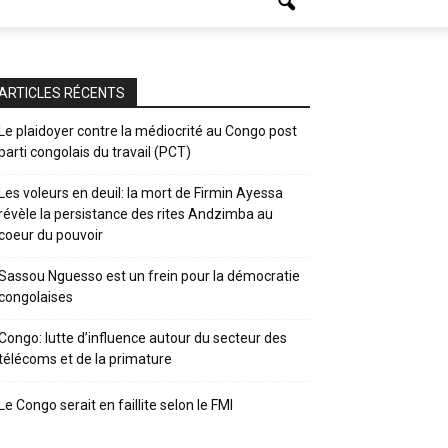
ARTICLES RÉCENTS
Le plaidoyer contre la médiocrité au Congo post
parti congolais du travail (PCT)
Les voleurs en deuil: la mort de Firmin Ayessa
révèle la persistance des rites Andzimba au
coeur du pouvoir
Sassou Nguesso est un frein pour la démocratie
congolaises
Congo: lutte d’influence autour du secteur des
télécoms et de la primature
Le Congo serait en faillite selon le FMI