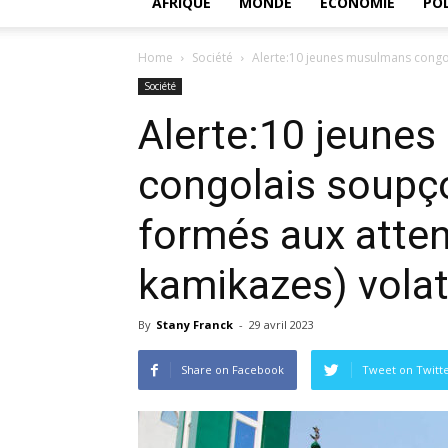
AFRIQUE
MONDE
ECONOMIE
POL
Home
Société
Alerte:10 jeunes musulmans congola
Société
Alerte:10 jeune
congolais soupço
formés aux atten
kamikazes) volat
By
Stany Franck
-
29 avril 2023
Share on Facebook
Tweet on Twitt