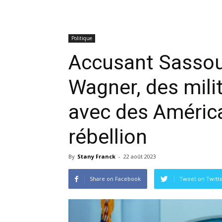
Politique
Accusant Sassou
Wagner, des milit
avec des Améric
rébellion
By
Stany Franck
-
22 août 2023
Share on Facebook
Tweet on Twitt