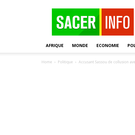
SACER
AFRIQUE
MONDE
ECONOMIE
POL
Home
Politique
Accusant Sassou de collusion avec