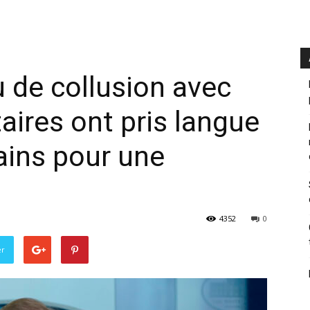
 de collusion avec
aires ont pris langue
ains pour une
4352
0
er