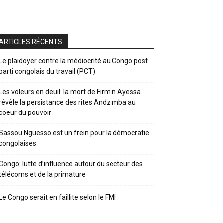
ARTICLES RÉCENTS
Le plaidoyer contre la médiocrité au Congo post
parti congolais du travail (PCT)
Les voleurs en deuil: la mort de Firmin Ayessa
révèle la persistance des rites Andzimba au
coeur du pouvoir
Sassou Nguesso est un frein pour la démocratie
congolaises
Congo: lutte d’influence autour du secteur des
télécoms et de la primature
Le Congo serait en faillite selon le FMI