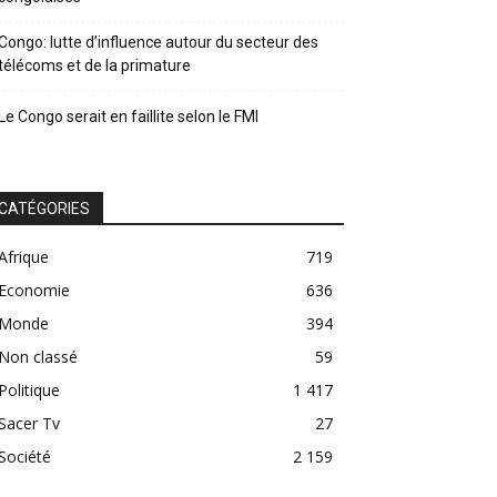
Congo: lutte d’influence autour du secteur des
télécoms et de la primature
Le Congo serait en faillite selon le FMI
CATÉGORIES
Afrique
719
Economie
636
Monde
394
Non classé
59
Politique
1 417
Sacer Tv
27
Société
2 159