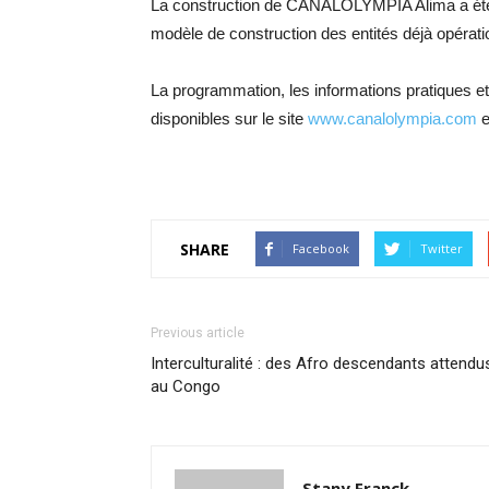
La construction de CANALOLYMPIA Alima a été ré
modèle de construction des entités déjà opérati
La programmation, les informations pratiques e
disponibles sur le site
www.canalolympia.com
e
SHARE
Facebook
Twitter
Previous article
Interculturalité : des Afro descendants attendu
au Congo
Stany Franck