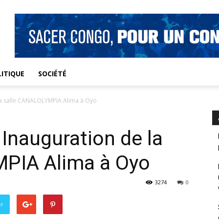
ITIQUE
SOCIÉTÉ
 la salle CANALOLYMPIA Alima à Oyo
 Inauguration de la
PIA Alima à Oyo
3274
0
er