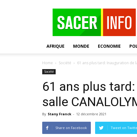
SACER
AFRIQUE
MONDE
ECONOMIE
POL
Home
Société
61 ans plus tard: Inauguration de
Société
61 ans plus tard:
salle CANALOLYM
By
Stany Franck
-
12 décembre 2021
Share on Facebook
Tweet on Twitt