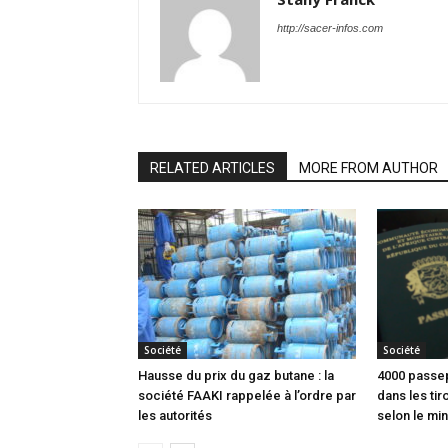
http://sacer-infos.com
RELATED ARTICLES
MORE FROM AUTHOR
Société
Société
Hausse du prix du gaz butane : la
4000 passep
société FAAKI rappelée à l’ordre par
dans les tir
les autorités
selon le min