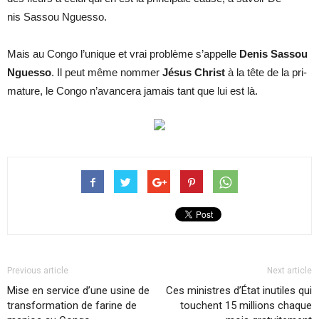
nis Sas­sou Nguesso.
Mais au Congo l’unique et vrai pro­blème s’ap­pelle
De­nis Sas­sou
Nguesso
. Il peut même nom­mer
Jé­sus Christ
à la tête de la pri­
ma­ture, le Congo n’avan­cera ja­mais tant que lui est là.
Previous article
Next article
Mise en service d’une usine de
Ces ministres d’État inutiles qui
transformation de farine de
touchent 15 millions chaque