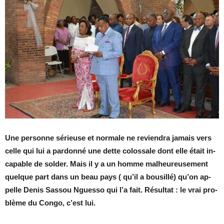
Une per­sonne sé­rieuse et nor­male ne re­vien­dra ja­mais vers
celle qui lui a par­donné une dette co­los­sale dont elle était in­
ca­pable de sol­der. Mais il y a un homme mal­heu­reu­se­ment
quelque part dans un beau pays ( qu’il a bou­sillé) qu’on ap­
pelle De­nis Sas­sou Nguesso qui l’a fait. Ré­sul­tat : le vrai pro­
blème du Congo, c’est lui.