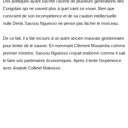
Des po­li­tiques ayant sa­cri­fié l’ave­nir de plu­sieurs gé­né­ra­tions des
Congo­lais qui ne savent plus à quel saint se vouer. Bien que
conscient de son in­com­pé­tence et de sa cau­tion in­tel­lec­tuelle
nulle De­nis Sas­sou Nguesso ne pense pas lâ­cher le mor­ceau.
De ce fait, il a fait re­cours à un autre an­cien mau­vais ges­tion­naire
pour ten­ter de le sau­ver. En nom­mant Clé­ment Mouamba comme
pre­mier mi­nistre, Sas­sou Nguesso croyait en­dor­mir comme il sait
le faire ses par­te­naires éco­no­miques. Après il tente l’ex­pé­rience
avec Ana­tole Col­li­net Ma­kosso