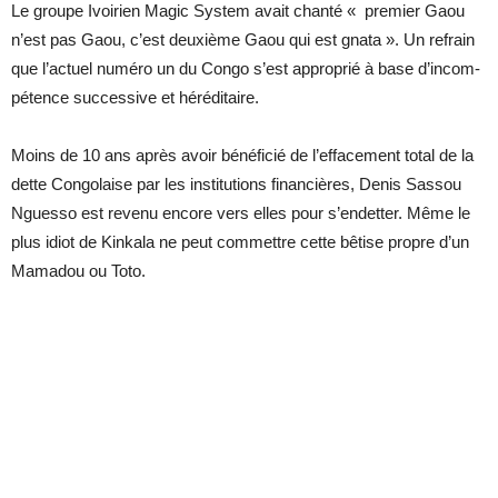
Le groupe Ivoi­rien Ma­gic Sys­tem avait chanté « pre­mier Gaou
n’est pas Gaou, c’est deuxième Gaou qui est gnata ». Un re­frain
que l’ac­tuel nu­méro un du Congo s’est ap­pro­prié à base d’in­com­
pé­tence suc­ces­sive et hé­ré­di­taire.
Moins de 10 ans après avoir bé­né­fi­cié de l’ef­fa­ce­ment to­tal de la
dette Congo­laise par les ins­ti­tu­tions fi­nan­cières, De­nis Sas­sou
Nguesso est re­venu en­core vers elles pour s’en­det­ter. Même le
plus idiot de Kin­kala ne peut com­mettre cette bê­tise propre d’un
Ma­ma­dou ou Toto.