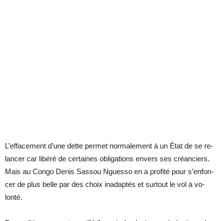
L’ef­fa­ce­ment d’une dette per­met nor­ma­le­ment à un État de se re­
lan­cer car li­béré de cer­taines obli­ga­tions en­vers ses créan­ciers.
Mais au Congo De­nis Sas­sou Nguesso en a pro­fité pour s’en­fon­
cer de plus belle par des choix in­adap­tés et sur­tout le vol à vo­
lonté.