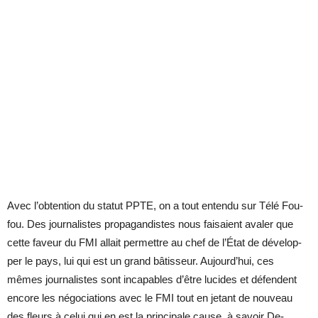
Avec l’ob­ten­tion du sta­tut PPTE, on a tout en­tendu sur Télé Fou­
fou. Des jour­na­listes pro­pa­gan­distes nous fai­saient ava­ler que
cette fa­veur du FMI al­lait per­mettre au chef de l’État de dé­ve­lop­
per le pays, lui qui est un grand bâ­tis­seur. Au­jour­d’hui, ces
mêmes jour­na­listes sont in­ca­pables d’être lu­cides et dé­fendent
en­core les né­go­cia­tions avec le FMI tout en je­tant de nou­veau
des fleurs à ce­lui qui en est la prin­ci­pale cause, à sa­voir De­