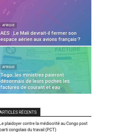
AFRIQUE
AES : Le Mali devrait-il fermer son
espace aérien aux avions français ?
AFRIQUE
Togo: les ministres paieront
désormais de leurs poches les
factures de courant et eau
ARTICLES RÉCENTS
Le plaidoyer contre la médiocrité au Congo post
parti congolais du travail (PCT)