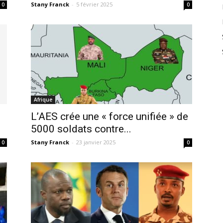
Stany Franck
-
5 février 2025
0
0
Afrique
L’AES crée une « force unifiée » de
5000 soldats contre...
Stany Franck
-
23 janvier 2025
0
0