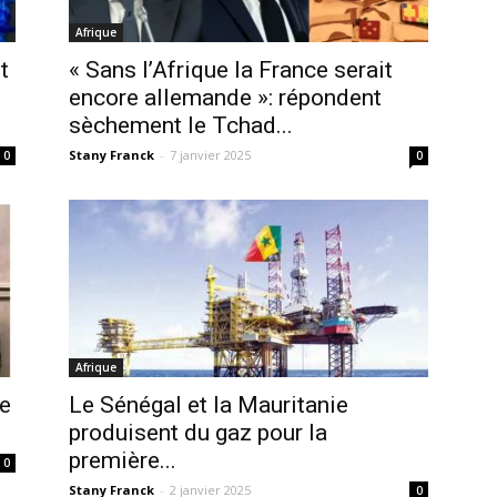
Afrique
t
« Sans l’Afrique la France serait
encore allemande »: répondent
sèchement le Tchad...
Stany Franck
-
7 janvier 2025
0
0
Afrique
e
Le Sénégal et la Mauritanie
produisent du gaz pour la
première...
0
Stany Franck
-
2 janvier 2025
0