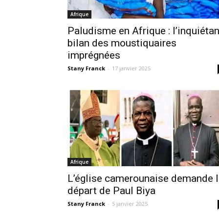
Afrique
Paludisme en Afrique : l’inquiétan
bilan des moustiquaires
imprégnées
Stany Franck
-
17 janvier 2025
Afrique
L’église camerounaise demande l
départ de Paul Biya
Stany Franck
-
5 janvier 2025