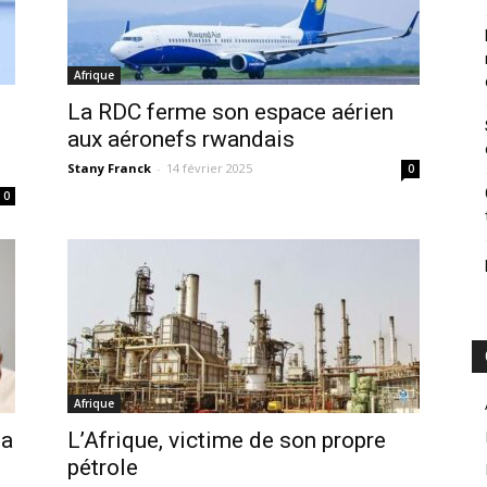
Afrique
La RDC ferme son espace aérien
aux aéronefs rwandais
Stany Franck
-
14 février 2025
0
0
Afrique
la
L’Afrique, victime de son propre
pétrole