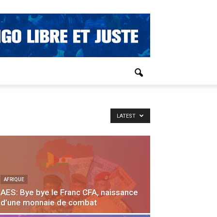
LATEST
AFRIQUE
AES: Bye bye le Franc CFA, naissance
d’une monnaie de combat