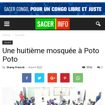
Home
Société
Société
Une huitième mosquée à Poto
Poto
By
Stany Franck
-
4 avril 2022
3956
0