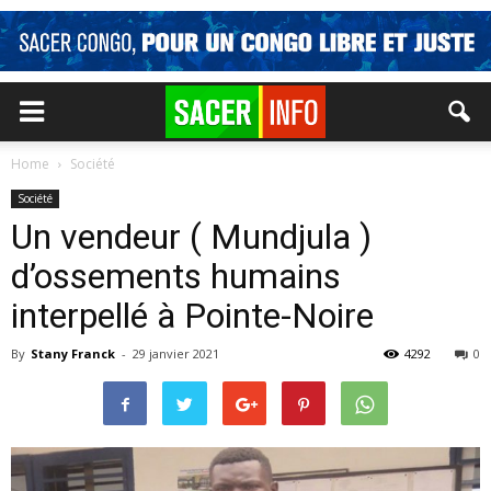
Home
Société
Société
Un vendeur ( Mundjula )
d’ossements humains
interpellé à Pointe-Noire
By
Stany Franck
-
29 janvier 2021
4292
0